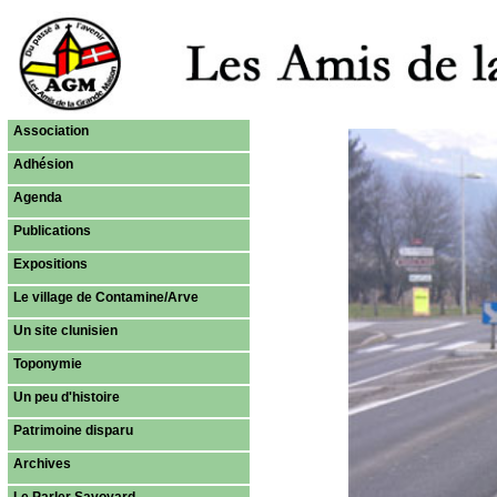
Association
Adhésion
Agenda
Publications
Expositions
Le village de Contamine/Arve
Un site clunisien
Toponymie
Un peu d'histoire
Patrimoine disparu
Archives