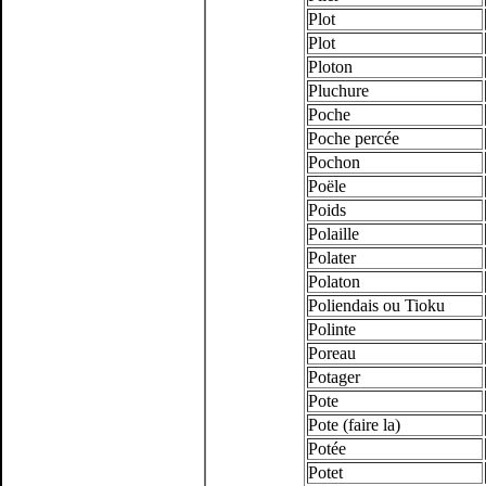
Plot
Plot
Ploton
Pluchure
Poche
Poche percée
Pochon
Poële
Poids
Polaille
Polater
Polaton
Poliendais ou Tioku
Polinte
Poreau
Potager
Pote
Pote (faire la)
Potée
Potet