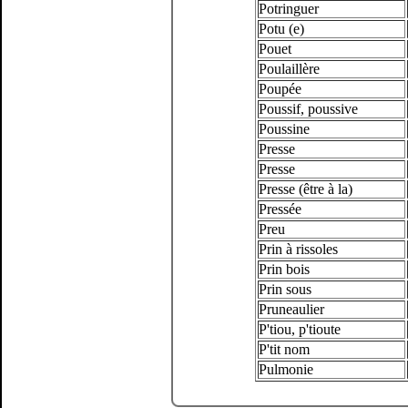
Potringuer
Potu (e)
Pouet
Poulaillère
Poupée
Poussif, poussive
Poussine
Presse
Presse
Presse (être à la)
Pressée
Preu
Prin à rissoles
Prin bois
Prin sous
Pruneaulier
P'tiou, p'tioute
P'tit nom
Pulmonie