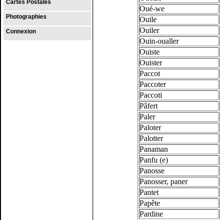
Cartes Postales
Oué-we
Photographies
Ouile
Ouiler
Connexion
Ouin-oualler
Ouiste
Ouister
Paccot
Paccoter
Paccoti
Pâfert
Paler
Paloter
Palotter
Panaman
Panfu (e)
Panosse
Panosser, paner
Pantet
Papête
Pardine