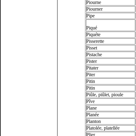
Piourne
Piourner
Pipe
Piqué
Piquéte
Pisserette
Pisset
Pistache
Pister
Pitater
Piter
Pitin
Pitin
Piûle, piûlet, pioule
Pîve
Plane
Planée
Planton
Platolée, platellée
Plier