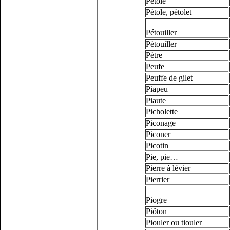
Pètole
Pètole, pètolet
Pétouiller
Pètouiller
Pètre
Peufe
Peuffe de gilet
Piapeu
Piaute
Picholette
Piconage
Piconer
Picotin
Pie, pie…
Pierre à lévier
Pierrier
Piogre
Piôton
Piouler ou tiouler