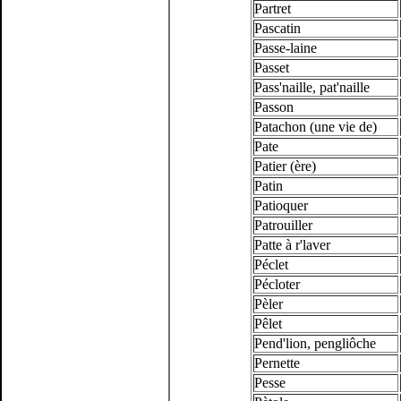
Partret
Pascatin
Passe-laine
Passet
Pass'naille, pat'naille
Passon
Patachon (une vie de)
Pate
Patier (ère)
Patin
Patioquer
Patrouiller
Patte à r'laver
Péclet
Pécloter
Pèler
Pêlet
Pend'lion, pengliôche
Pernette
Pesse