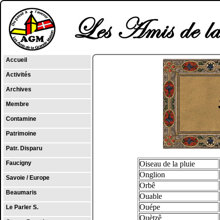
Accueil
Activités
Archives
Membre
Contamine
Patrimoine
Patr. Disparu
Oiseau de la pluie
Faucigny
Onglion
Savoie / Europe
Orbê
Beaumaris
Ouable
Ouépe
Le Parler S.
Ouètzê