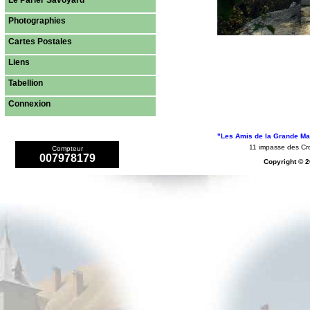
Le Parler Savoyard
Photographies
Cartes Postales
Liens
Tabellion
Connexion
"Les Amis de la Grande Mai
11 impasse des 
Compteur
007978179
Copyright © 2