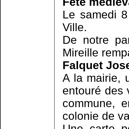
Fête médiéva
Le samedi 8 
Ville.
De notre par
Mireille rempa
Falquet Jose
A la mairie,
entouré des v
commune, en
colonie de va
Une carte po