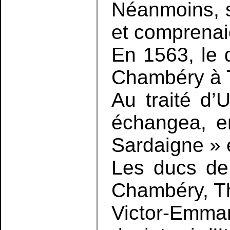
Néanmoins, s
et comprenai
En 1563, le 
Chambéry à T
Au traité d’
échangea, e
Sardaigne » 
Les ducs de 
Chambéry, Tho
Victor-Emman