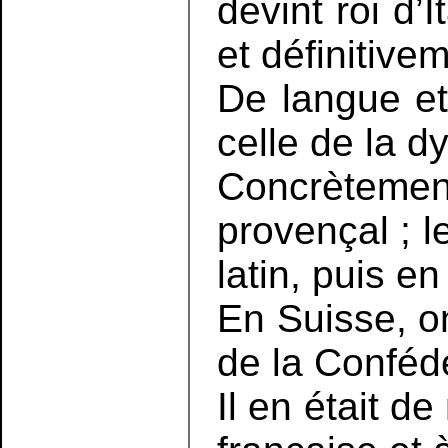
devint roi d’
et définitiv
De langue et
celle de la d
Concrètement
provençal ; l
latin, puis en
En Suisse, on
de la Confédé
Il en était d