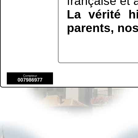
française et à
La vérité h
parents, nos
Compteur
007986977