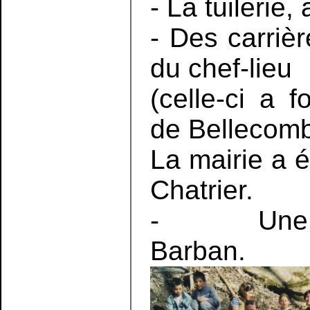
- La tuilerie
- Des carriè
du chef-lieu
(celle-ci a 
de Bellecom
La mairie a é
Chatrier.
- Une scier
Barban.