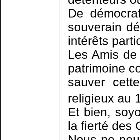
De démocrat
souverain dé
intérêts parti
Les Amis de l
patrimoine co
sauver cett
religieux au 
Et bien, soy
la fierté des
Nous ne pouv