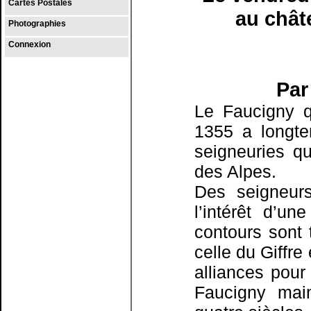
Cartes Postales
au châte
Photographies
Connexion
Par
Le Faucigny q
1355 a longt
seigneuries qu
des Alpes.
Des seigneurs 
l’intérêt d’un
contours sont t
celle du Giffre
alliances pour
Faucigny mai