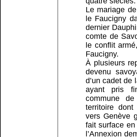
quatre siècles.
Le mariage de 
le Faucigny d
dernier Dauphi
comte de Savo
le conflit arm
Faucigny.
À plusieurs re
devenu savoya
d’un cadet de 
ayant pris f
commune de t
territoire don
vers Genève ga
fait surface e
l’Annexion dem