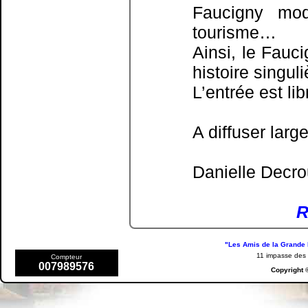
Faucigny mod
tourisme…
Ainsi, le Fauc
histoire singuli
L’entrée est lib
A diffuser larg
Danielle
Decro
R
"Les Amis de la Grande 
11 impasse de
Compteur
007989576
Copyright 