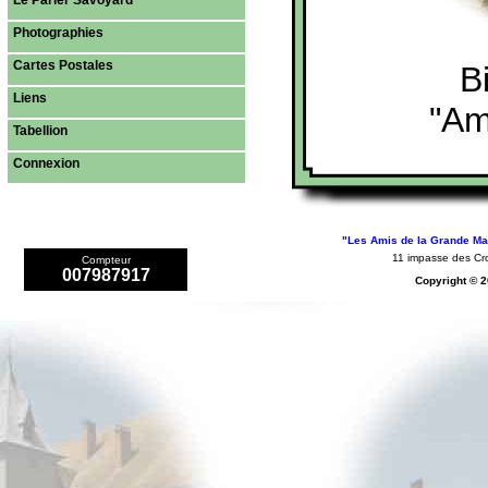
Le Parler Savoyard
Photographies
Cartes Postales
B
Liens
"Am
Tabellion
Connexion
"Les Amis de la Grande Mai
11 impasse des 
Compteur
007987917
Copyright © 2