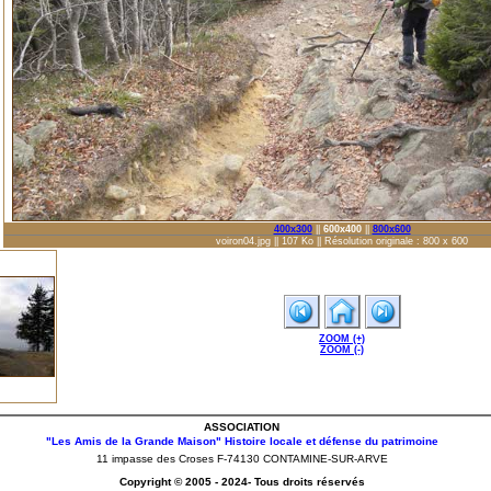
400x300
||
600x400
||
800x600
voiron04.jpg || 107 Ko || Résolution originale : 800 x 600
ZOOM (+)
ZOOM (-)
ASSOCIATION
"Les Amis de la Grande Maison" Histoire locale et défense du patrimoine
11 impasse des Croses F-74130 CONTAMINE-SUR-ARVE
Copyright © 2005 - 2024- Tous droits réservés