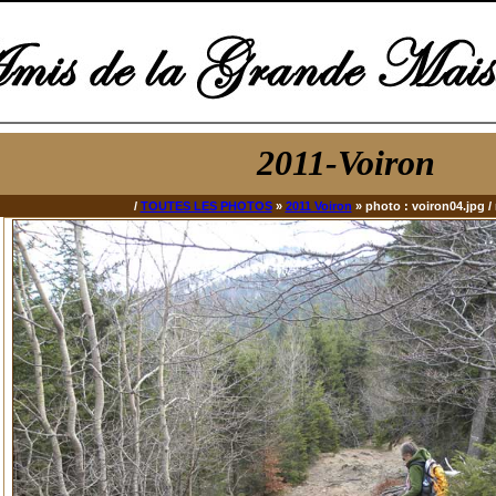
2011-Voiron
/
TOUTES LES PHOTOS
»
2011 Voiron
» photo : voiron04.jpg / 