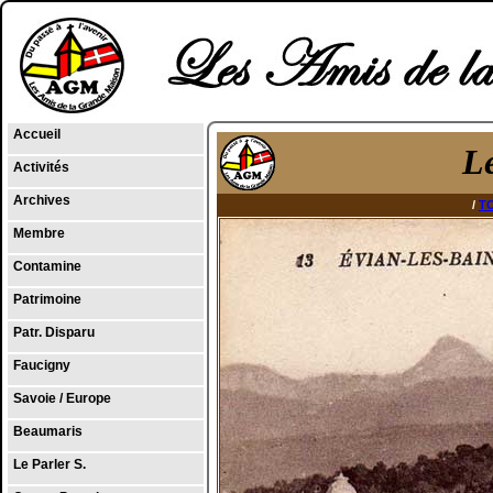
Accueil
L
Activités
Archives
/
T
Membre
Contamine
Patrimoine
Patr. Disparu
Faucigny
Savoie / Europe
Beaumaris
Le Parler S.