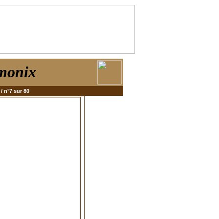
monix
/ n°7 sur 80