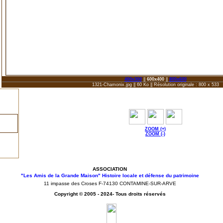
400x300
||
600x400
||
800x600
1321-Chamonix.jpg || 60 Ko || Résolution originale : 800 x 533
ZOOM (+)
ZOOM (-)
ASSOCIATION
"Les Amis de la Grande Maison" Histoire locale et défense du patrimoine
11 impasse des Croses F-74130 CONTAMINE-SUR-ARVE
Copyright © 2005 - 2024- Tous droits réservés