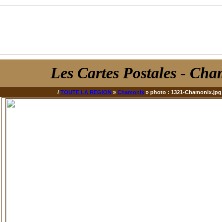
Les Cartes Postales
- Cha
/
TOUTE LA REGION
»
Chamonix
» photo : 1321-Chamonix.jpg 