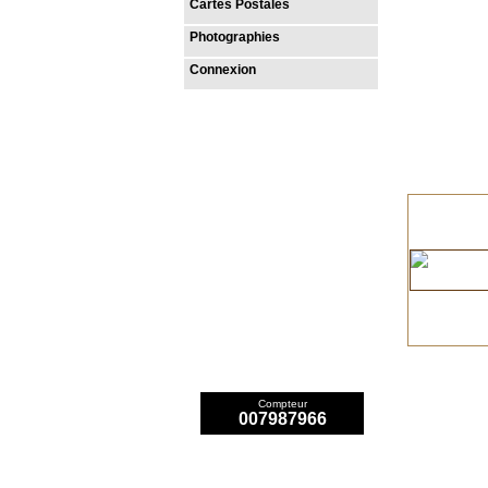
Cartes Postales
Photographies
Connexion
Compteur
007987966